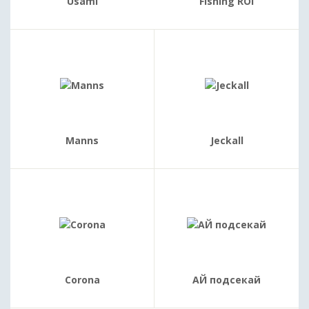
Usami
Fishing ROI
Manns
Jeckall
Corona
АЙ подсекай