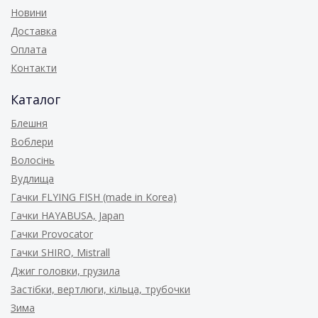
Новини
Доставка
Оплата
Контакти
Каталог
Блешня
Воблери
Волосінь
Вудлища
Гачки FLYING FISH (made in Korea)
Гачки HAYABUSA, Japan
Гачки Provocator
Гачки SHIRO, Mistrall
Джиг головки, грузила
Застібки, вертлюги, кільца, трубочки
Зима