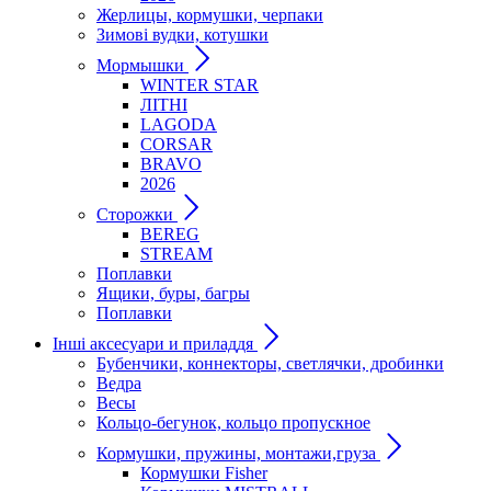
Жерлицы, кормушки, черпаки
Зимові вудки, котушки
Мормышки
WINTER STAR
ЛІТНІ
LAGODA
CORSAR
BRAVO
2026
Сторожки
BEREG
STREAM
Поплавки
Ящики, буры, багры
Поплавки
Інші аксесуари и приладдя
Бубенчики, коннекторы, светлячки, дробинки
Ведра
Весы
Кольцо-бегунок, кольцо пропускное
Кормушки, пружины, монтажи,груза
Кормушки Fisher