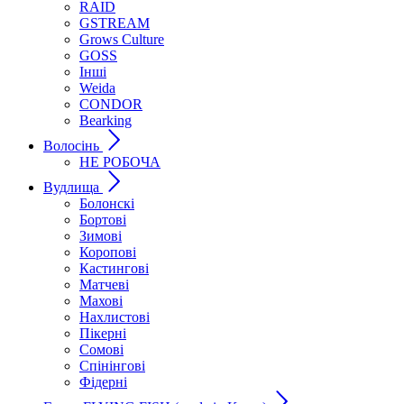
RAID
GSTREAM
Grows Culture
GOSS
Інші
Weida
CONDOR
Bearking
Волосінь
НЕ РОБОЧА
Вудлища
Болонскі
Бортові
Зимові
Коропові
Кастингові
Матчеві
Махові
Нахлистові
Пікерні
Сомові
Спінінгові
Фідерні