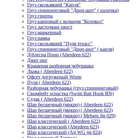
Груз скользящий "Капля"
Груз спиннинговый "Дроп-шот" ( палочка)
Груз гриппа
Груз карповый с кольцом "Колокол"
Груз ласточкин хвост
Груз маркерный
Груз рамка
Груз скользящий "Пуля техасс"
Груз спиннинговый "Дроп-шот" ( капля)
Д/блесна Пони (Aberdeen 622)
Джиг-риг
Крашеная разборная чебурашка
Лыжа ( Aberdeen 622)
Офсет догруженый Worm
Пуля ( Aberdeen 622)
Разборная чебурашка (груз спиннинговый)
Свимбейт оснастка (Swim Bait Hook BN)
Судак ( Aberdeen 622)
Шар бесшечный (микро) ( Aberdeen 622)
Шар бесшечный (микро) ( Aberdeen 623)
Шар бесшечный (микро) ( Mebaru Jig 029)
Шар классический ( Aberdeen 622)
Шар классический (Aberdeen 623)
Шар классический (Aji WG jig 024)
Груз карповый Торпеда