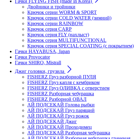
Гачки FLYING FISH (made in Korea)
Двойники и тройники
Крючок cерии WORM & SPORT
Крючок серии COLD WATER (зимний)
Крючок серии RAINBOW
Крючок серия CARP
Крючок серия FLY (нахлыст)
Крючок серия MULTIFUNCTIONAL
Крючок серия SPECIAL COATING (с покрытием)
Гачки HAYABUSA, Japan
Гачки Provocator
Гачки SHIRO, Mistrall
Джиг головки, грузила
FISHERZ Груз разборной ПУЛЯ
FISHERZ Груз капля с кембриком
FISHERZ Груз ОЛИВКА с отверстием
FISHERZ Разборная чебурашка
FISHERZ Разборной ОВАЛ
АЙ ПОДСЕКАЙ Голова рыбки
АЙ ПОДСЕКАЙ Груз парящий
АЙ ПОДСЕКАЙ Груз рожок
АЙ ПОДСЕКАЙ Джиг
АЙ ПОДСЕКАЙ Проходимец
АЙ ПОДСЕКАЙ Разборная чебурашка
АЙ ПОДСЕКАЙ Разборная чебурашка граненая