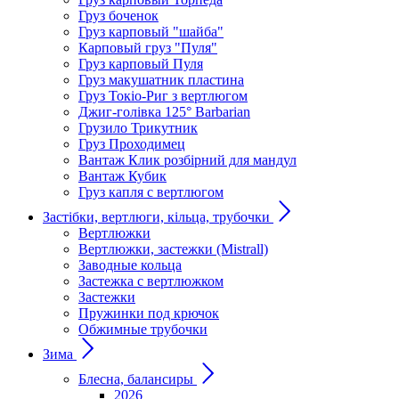
Груз боченок
Груз карповый "шайба"
Карповый груз "Пуля"
Груз карповый Пуля
Груз макушатник пластина
Груз Токіо-Риг з вертлюгом
Джиг-голівка 125° Barbarian
Грузило Трикутник
Груз Проходимец
Вантаж Клик розбірний для мандул
Вантаж Кубик
Груз капля с вертлюгом
Застібки, вертлюги, кільца, трубочки
Вертлюжки
Вертлюжки, застежки (Mistrall)
Заводные кольца
Застежка с вертлюжком
Застежки
Пружинки под крючок
Обжимные трубочки
Зима
Блесна, балансиры
2026