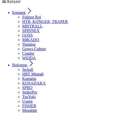
Каталог
Блешня
Fishing Roi
HTR, KONGER, TRAPER
MISTRALL
SPINNEX
GOSS
MIKADO
Україна
Grows Culture
Condor
WEIDA
Воблери
Jackall
HRT Mistrall
Kamatsu
KOSADAKA
SPRO
StrikePro
TsuYoki
Usami
FISHER
Megabite