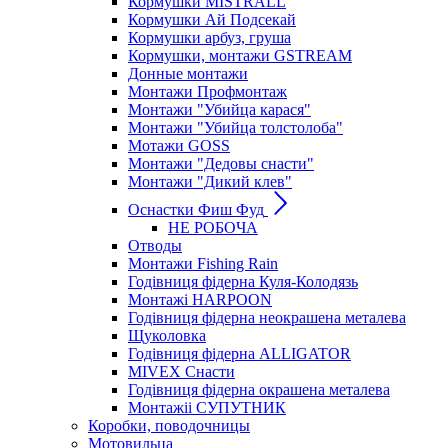
Кормушки MISTRALL
Кормушки Ай Подсекай
Кормушки арбуз, груша
Кормушки, монтажи GSTREAM
Донные монтажи
Монтажи Профмонтаж
Монтажи "Убийца карася"
Монтажи "Убийца толстолоба"
Мотажи GOSS
Монтажи "Дедовы снасти"
Монтажи "Дикий клев"
Оснастки Фиш Фуд
НЕ РОБОЧА
Отводы
Монтажи Fishing Rain
Годівниця фідерна Куля-Колодязь
Монтажі HARPOON
Годівниця фідерна неокрашена металева
Щуколовка
Годівниця фідерна ALLIGATOR
MIVEX Снасти
Годівниця фідерна окрашена металева
Монтажіі СУПУТНИК
Коробки, поводочницы
Мотовильца