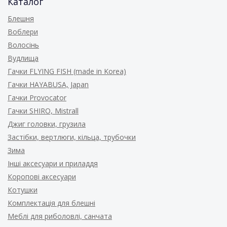
Каталог
Блешня
Воблери
Волосінь
Вудлища
Гачки FLYING FISH (made in Korea)
Гачки HAYABUSA, Japan
Гачки Provocator
Гачки SHIRO, Mistrall
Джиг головки, грузила
Застібки, вертлюги, кільца, трубочки
Зима
Інші аксесуари и приладдя
Коропові аксесуари
Котушки
Комплектація для блешні
Меблі для риболовлі, санчата