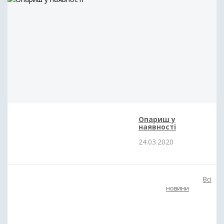
Kosadaka
Опариш у
наявності
24.03.2020
Всі
Lineaeffe
новини