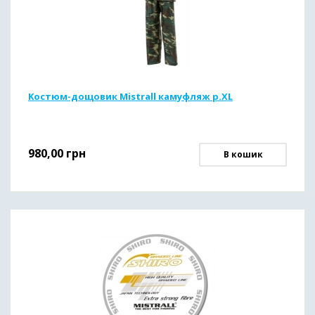
Kостюм-дощовик Mistrall камуфляж р.XL
980,00
грн
В кошик