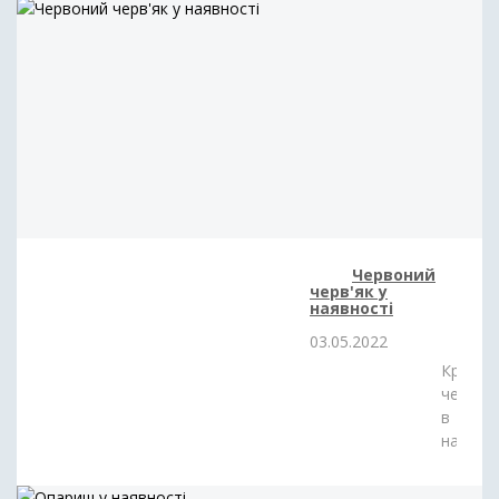
Mistrall
Select
Червоний
черв'як у
наявності
03.05.2022
Красны
червь
в
наличи
Intech