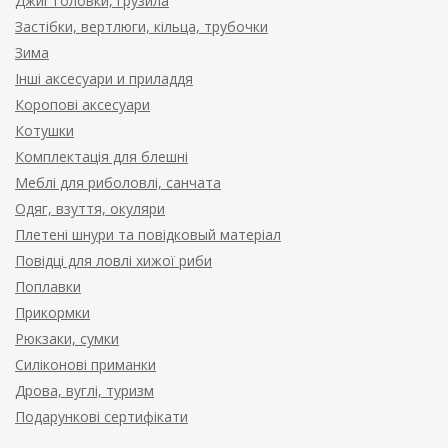
Джиг головки, грузила
Застібки, вертлюги, кільца, трубочки
Зима
Інші аксесуари и приладдя
Коропові аксесуари
Котушки
Комплектація для блешні
Меблі для риболовлі, санчата
Одяг, взуття, окуляри
Плетені шнури та повідковый матеріал
Повідці для ловлі хижої риби
Поплавки
Прикормки
Рюкзаки, сумки
Силіконові приманки
Дрова, вуглі, туризм
Подарункові сертифікати