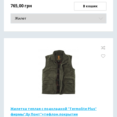
765,00
грн
В кошик
Жилетка теплая с подкладкой "Termolite Plus"
фирмы"Ду Понт"+тефлон.покрытие