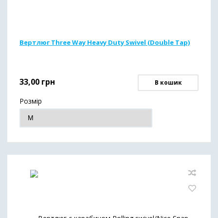
Вертлюг Three Way Heavy Duty Swivel (Double Tap)
33,00
грн
В кошик
Розмір