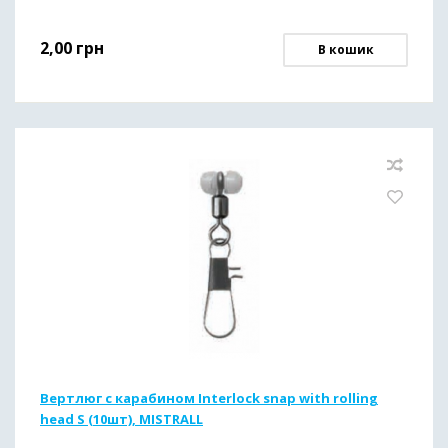
2,00
грн
В кошик
Вертлюг с карабином Interlock snap with rolling
head S (10шт), MISTRALL