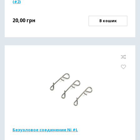
(#2)
20,00
грн
В кошик
Безузловое соединение Ni #L