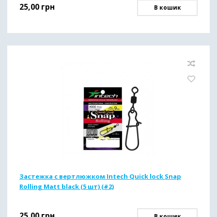
25,00
грн
В кошик
Застежка с вертлюжком Intech Quick lock Snap
Rolling Matt black (5 шт) (#2)
25,00
грн
В кошик