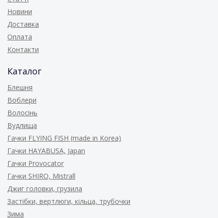
Новини
Доставка
Оплата
Контакти
Каталог
Блешня
Воблери
Волосінь
Вудлища
Гачки FLYING FISH (made in Korea)
Гачки HAYABUSA, Japan
Гачки Provocator
Гачки SHIRO, Mistrall
Джиг головки, грузила
Застібки, вертлюги, кільца, трубочки
Зима