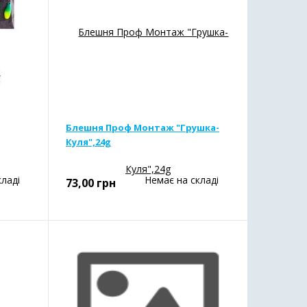
Блешня Проф Монтаж "Грушка-
Куля",24g
кладі
Немає на складі
73,00
грн