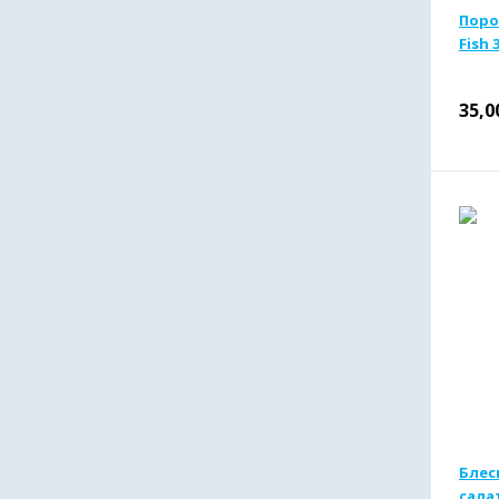
Поро
Fish 3
35,0
Блесн
сала