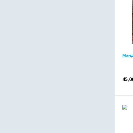
Манд
45,0