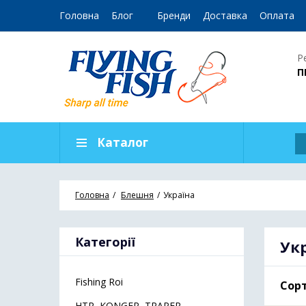
Головна
Блог
Бренди
Доставка
Оплата
Р
П
Каталог
Головна
Блешня
Україна
Категорії
Ук
Fishing Roi
Сорт
HTR, KONGER, TRAPER