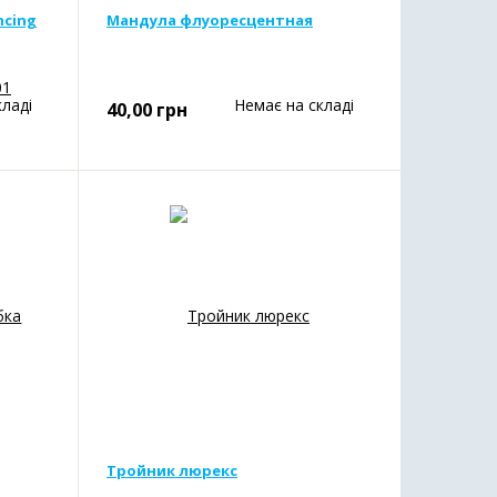
ncing
Мандула флуоресцентная
кладі
Немає на складі
40,00
грн
Тройник люрекс