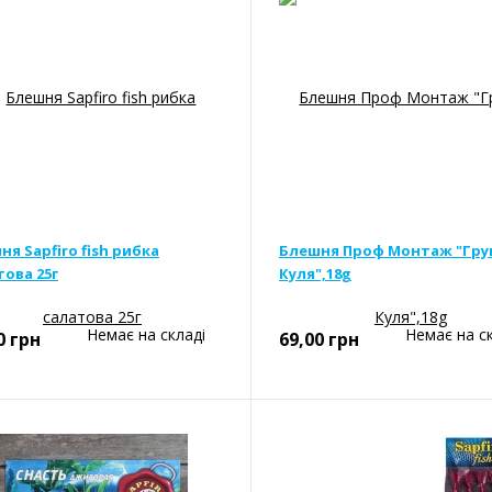
ня Sapfiro fish рибка
Блешня Проф Монтаж "Гру
това 25г
Куля",18g
Немає на складі
Немає на с
0
грн
69,00
грн