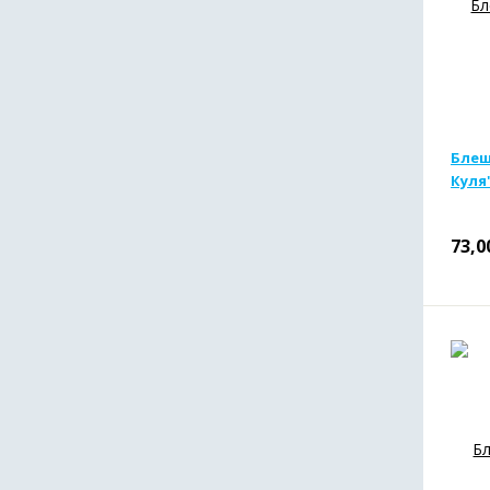
Блеш
Куля
73,0