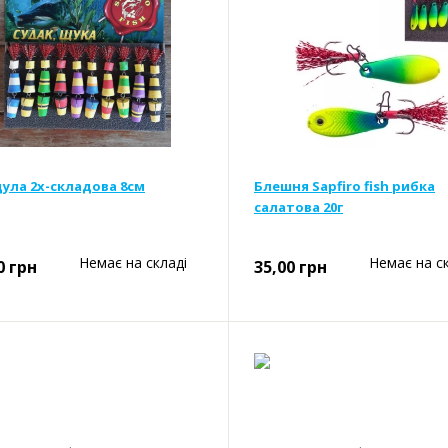
ула 2х-складова 8см
Блешня Sapfiro fish рибка
салатова 20г
Немає на складі
Немає на с
0
грн
35,00
грн