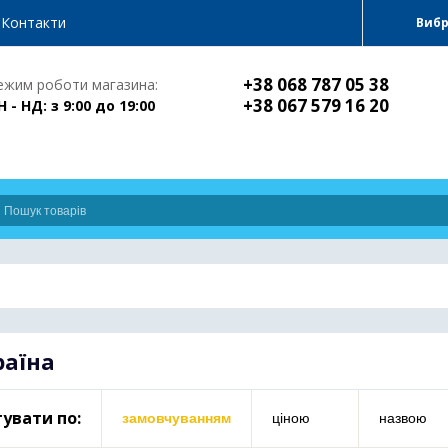
Контакти
Виб
+38 068 787 05 38
ежим роботи магазина:
+38 067 579 16 20
Н - НД: з 9:00 до 19:00
раїна
увати по:
замовчуванням
ціною
назвою