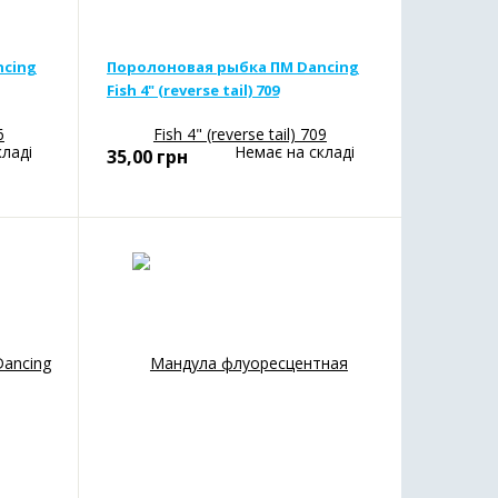
ncing
Поролоновая рыбка ПМ Dancing
Fish 4" (reverse tail) 709
кладі
Немає на складі
35,00
грн