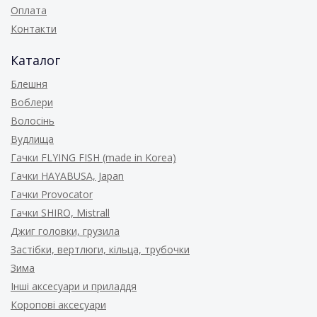
Оплата
Контакти
Каталог
Блешня
Воблери
Волосінь
Вудлища
Гачки FLYING FISH (made in Korea)
Гачки HAYABUSA, Japan
Гачки Provocator
Гачки SHIRO, Mistrall
Джиг головки, грузила
Застібки, вертлюги, кільца, трубочки
Зима
Інші аксесуари и приладдя
Коропові аксесуари