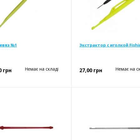
евяз №1
Экстрактор с иголкой Fishi
Немає на складі
Немає на с
0
грн
27,00
грн