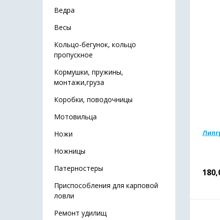
Ведра
Весы
Кольцо-бегунок, кольцо
пропускное
Кормушки, пружины,
монтажи,груза
Коробки, поводочницы
Мотовильца
Липг
Ножи
Ножницы
Патерностеры
180,
Приспособления для карповой
ловли
Ремонт удилищ