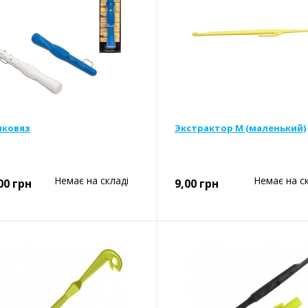
ковяз
Экстрактор M (маленький)
Немає на складі
Немає на с
00
грн
9,00
грн