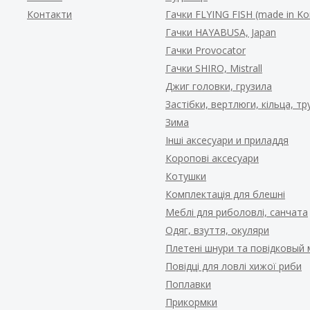
Контакти
Гачки FLYING FISH (made in Ko
Гачки HAYABUSA, Japan
Гачки Provocator
Гачки SHIRO, Mistrall
Джиг головки, грузила
Застібки, вертлюги, кільца, т
Зима
Інші аксесуари и приладдя
Коропові аксесуари
Котушки
Комплектація для блешні
Меблі для риболовлі, санчата
Одяг, взуття, окуляри
Плетені шнури та повідковый 
Повідці для ловлі хижої риби
Поплавки
Прикормки