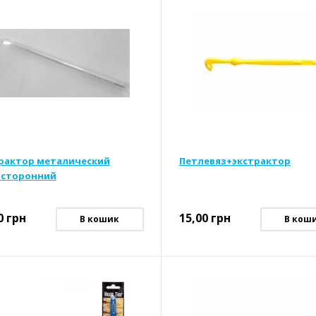
рактор металический
Петлевяз+экстрактор
сторонний
0
грн
15,00
грн
В кошик
В кош