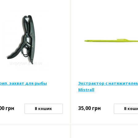
рип, захват для рыбы
Экстрактор с натяжителе
Mistrall
00
грн
35,00
грн
В кошик
В кош