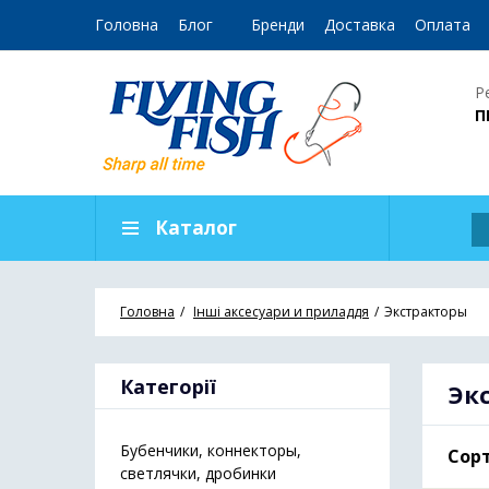
Головна
Блог
Бренди
Доставка
Оплата
Р
П
Каталог
Головна
Інші аксесуари и приладдя
Экстракторы
Категорії
Эк
Бубенчики, коннекторы,
Сорт
светлячки, дробинки