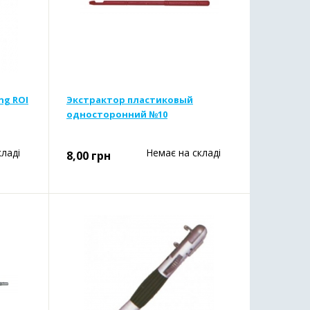
ng ROI
Экстрактор пластиковый
односторонний №10
кладі
Немає на складі
8,00
грн