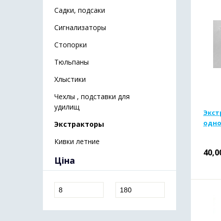
Садки, подсаки
Сигнализаторы
Стопорки
Тюльпаны
Хлыстики
Чехлы , подставки для
удилищ
Экст
одно
Экстракторы
Кивки летние
40,0
Ціна