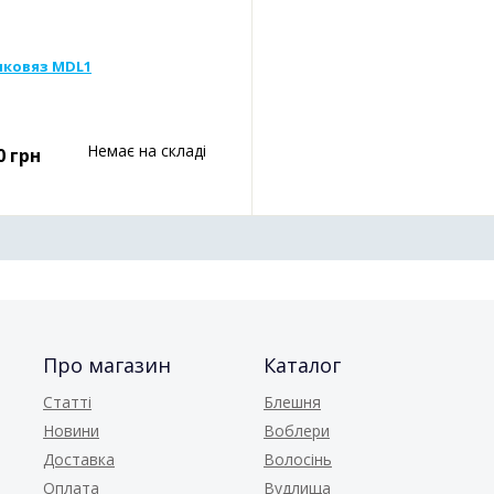
ковяз MDL1
Немає на складі
0
грн
Про магазин
Каталог
Статті
Блешня
Новини
Воблери
Доставка
Волосінь
Оплата
Вудлища