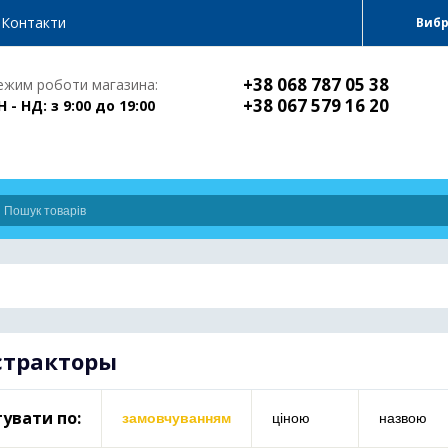
Контакти
Виб
+38 068 787 05 38
ежим роботи магазина:
+38 067 579 16 20
Н - НД: з 9:00 до 19:00
стракторы
увати по:
замовчуванням
ціною
назвою