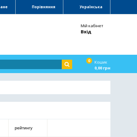
ране
Порівняння
Українська
Мій кабінет
Вхід
0
Кошик
0,00 грн
рейтингу