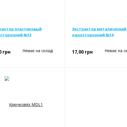
рактор пластиковый
Экстрактор металический
сторонний №13
односторонний №14
Немає на складі
Немає на с
0
грн
17,00
грн