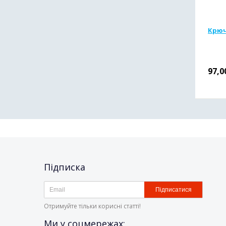
Крюч
97,0
Підписка
Підписатися
Отримуйте тільки корисні статті!
Ми у соцмережах: