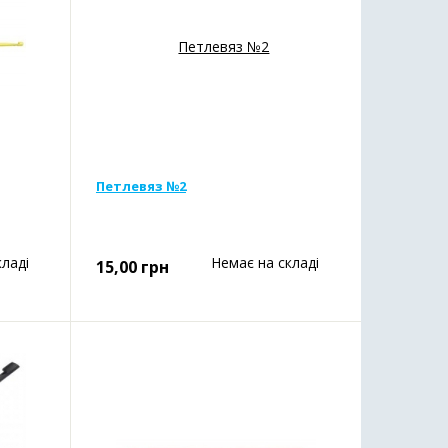
Петлевяз №2
кладі
Немає на складі
15,00
грн