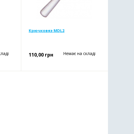
Крючковяз MDL2
кладі
Немає на складі
110,00
грн