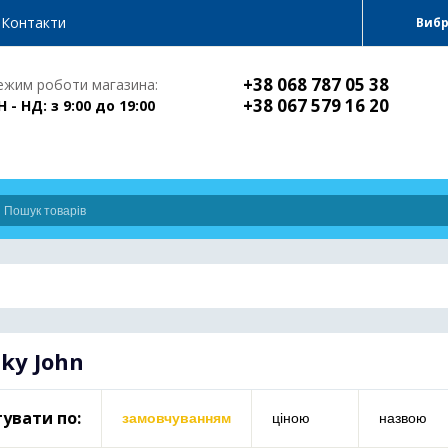
Контакти
Виб
+38 068 787 05 38
ежим роботи магазина:
+38 067 579 16 20
Н - НД: з 9:00 до 19:00
ky John
увати по:
замовчуванням
ціною
назвою