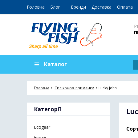
Головна
Блог
Бренди
Доставка
Оплата
Р
П
Каталог
Головна
Силіконові приманки
Lucky John
Категорії
Luc
Ecogear
Сорт
Intech