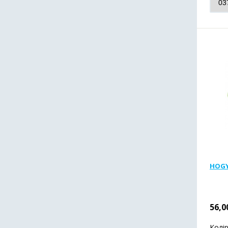
HOGY
56,0
Колі