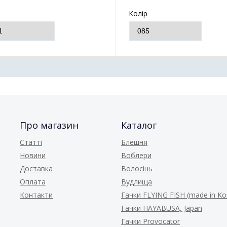
р
Колір
Про магазин
Каталог
Статті
Блешня
Новини
Воблери
Доставка
Волосінь
Оплата
Вудлища
Контакти
Гачки FLYING FISH (made in Ko
Гачки HAYABUSA, Japan
Гачки Provocator