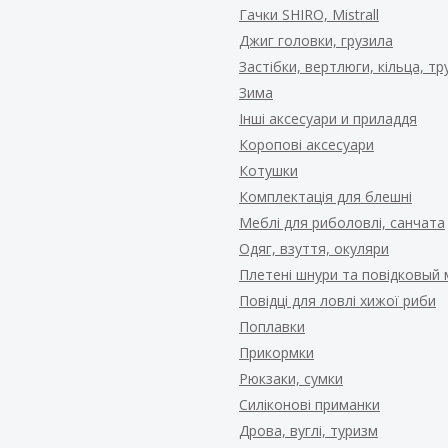
Гачки SHIRO, Mistrall
Джиг головки, грузила
Застібки, вертлюги, кільца, т
Зима
Інші аксесуари и приладдя
Коропові аксесуари
Котушки
Комплектація для блешні
Меблі для риболовлі, санчата
Одяг, взуття, окуляри
Плетені шнури та повідковый 
Повідці для ловлі хижої риби
Поплавки
Прикормки
Рюкзаки, сумки
Силіконові приманки
Дрова, вуглі, туризм