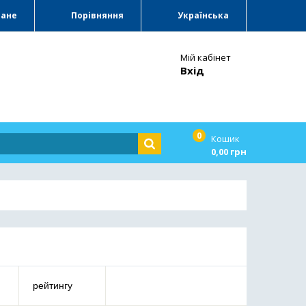
ране
Порівняння
Українська
Мій кабінет
Вхід
0
Кошик
0,00 грн
рейтингу