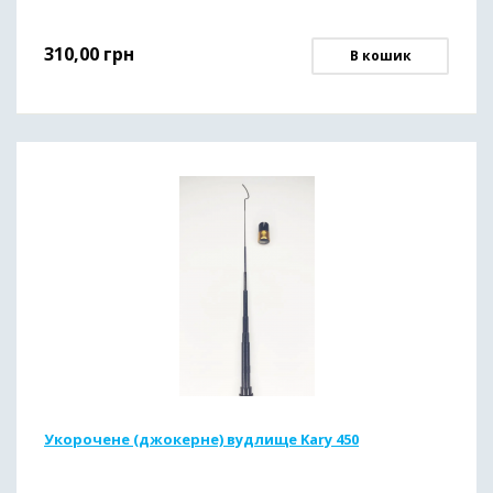
310,00
грн
В кошик
Укорочене (джокерне) вудлище Kary 450