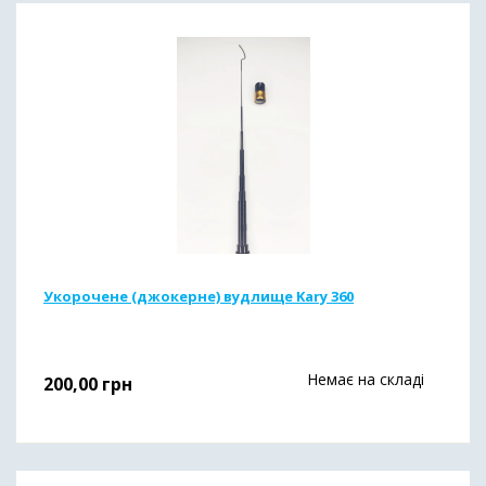
Укорочене (джокерне) вудлище Kary 360
Немає на складі
200,00
грн