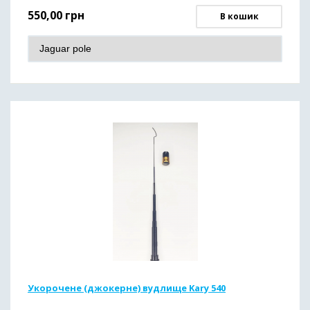
550,00
грн
В кошик
Укорочене (джокерне) вудлище Kary 540