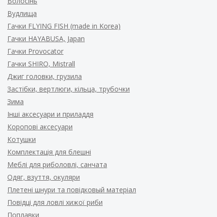
Волосінь
Вудлища
Гачки FLYING FISH (made in Korea)
Гачки HAYABUSA, Japan
Гачки Provocator
Гачки SHIRO, Mistrall
Джиг головки, грузила
Застібки, вертлюги, кільца, трубочки
Зима
Інші аксесуари и приладдя
Коропові аксесуари
Котушки
Комплектація для блешні
Меблі для риболовлі, санчата
Одяг, взуття, окуляри
Плетені шнури та повідковый матеріал
Повідці для ловлі хижої риби
Поплавки