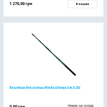
1 270,00
грн
В кошик
Вудлище без кілець Weida Omega 5 м 5-25г
Немає на складі
0,00
грн