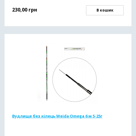
230,00
грн
В кошик
Вудлище без кілець Weida Omega 6 м 5-25г