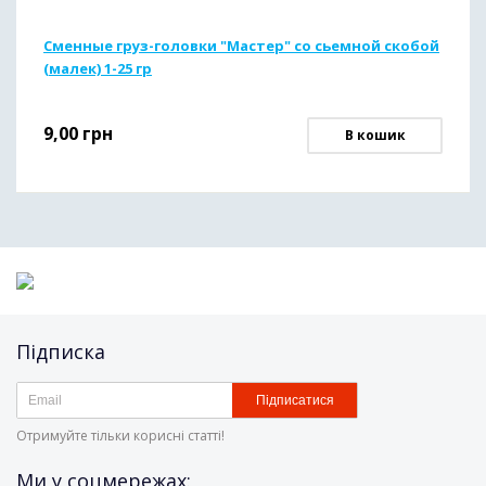
Сменные груз-головки "Мастер" со сьемной скобой
(малек) 1-25 гр
9,00
грн
В кошик
Підписка
Підписатися
Отримуйте тільки корисні статті!
Ми у соцмережах: