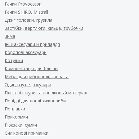
Гачки Provocator
Гачки SHIRO, Mistrall
Джиг головки, грузила
Застібки, вертлюги, кільца, трубочки
Зима
Інші аксесуари и приладдя
Коропові аксесуари
Котушки
Комплектація для блешні
Меблі для риболовлі, санчата
Одяг, взуття, окуляри
Плетені шнури та повідковый матеріал
Повідці для ловлі хижої риби
Поплавки
Прикормки
Рюкзаки, сумки
Силіконові приманки