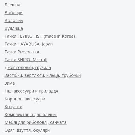
Блешня
Воблери
Волосінь
Вудлища
Гачки FLYING FISH (made in Korea)
Гачки HAYABUSA, Japan
Гачки Provocator
Гачки SHIRO, Mistrall
Джиг головки, грузила
Застібки, вертлюги, кільца, трубочки
Зима
Інші аксесуари и приладдя
Коропові аксесуари
Котушки
Комплектація для блешні
Меблі для риболовлі, санчата
Одяг, взуття, окуляри