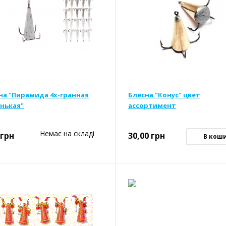
на "Пирамида 4х-гранная
Блесна "Конус" цвет
нькая"
ассортимент
Немає на складі
грн
30,00
грн
В кош