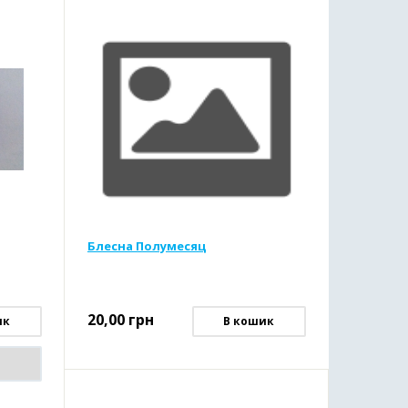
Блесна Полумесяц
20,00
грн
ик
В кошик