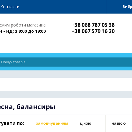
Контакти
Виб
+38 068 787 05 38
ежим роботи магазина:
+38 067 579 16 20
Н - НД: з 9:00 до 19:00
есна, балансиры
увати по:
замовчуванням
ціною
назвою