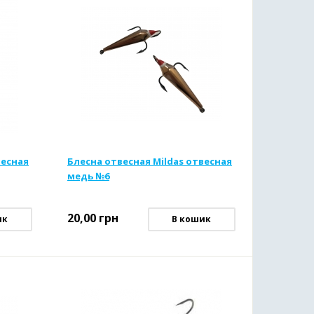
весная
Блесна отвесная Mildas отвесная
медь №6
20,00
грн
ик
В кошик