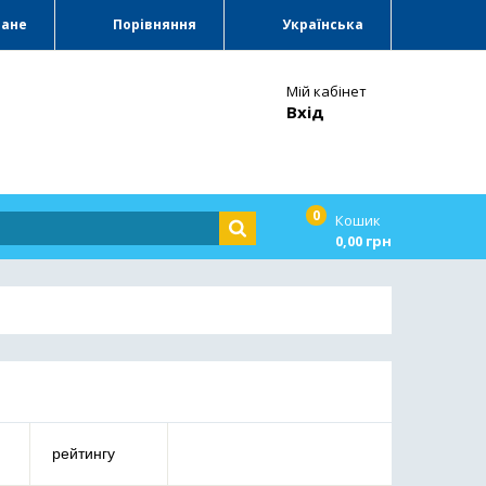
ране
Порівняння
Українська
Мій кабінет
Вхід
0
Кошик
0,00 грн
рейтингу