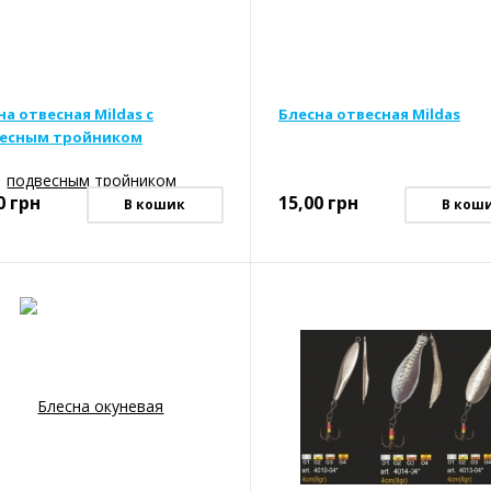
на отвесная Mildas с
Блесна отвесная Mildas
есным тройником
0
грн
15,00
грн
В кошик
В кош