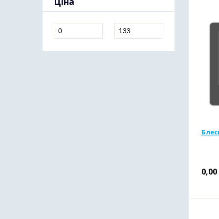
Ціна
Блес
0,00