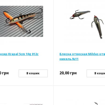
сир Krapal 5cm 10g 012c
Блесна отвесная Mildas от
никель №11
0
грн
20,00
грн
В кошик
В кош