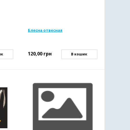
Блесна отвесная
120,00
грн
ик
В кошик