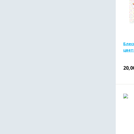
Блес
цвет
20,0