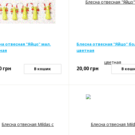
на отвесная "Яйцо" мал.
Блесна отвесная "Яйцо" бо
ная
цветная
0
грн
20,00
грн
В кошик
В кош