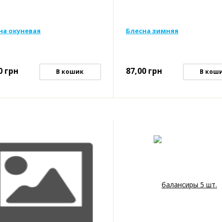
на окуневая
Блесна зимняя
0
грн
87,00
грн
В кошик
В кош