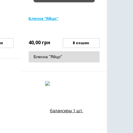
Блесна "Яйцо"
40,00
грн
ик
В кошик