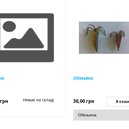
на
Обезьяна
Немає на складі
грн
30,00
грн
В кош