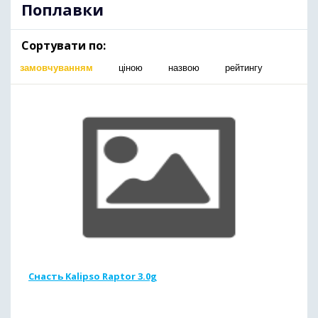
Поплавки
Сортувати по:
замовчуванням
ціною
назвою
рейтингу
Снасть Kalipso Raptor 3.0g