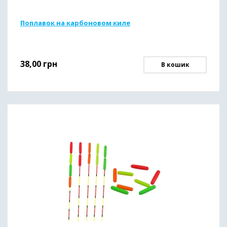
Поплавок на карбоновом киле
38,00
грн
В кошик