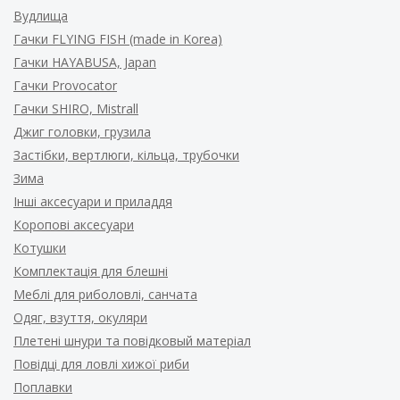
Вудлища
Гачки FLYING FISH (made in Korea)
Гачки HAYABUSA, Japan
Гачки Provocator
Гачки SHIRO, Mistrall
Джиг головки, грузила
Застібки, вертлюги, кільца, трубочки
Зима
Інші аксесуари и приладдя
Коропові аксесуари
Котушки
Комплектація для блешні
Меблі для риболовлі, санчата
Одяг, взуття, окуляри
Плетені шнури та повідковый матеріал
Повідці для ловлі хижої риби
Поплавки