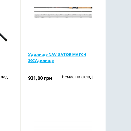
Удилище NAVIGATOR MATCH
390Удилище
кладі
Немає на складі
931,00
грн