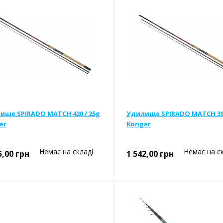
ище SPIRADO MATCH 420 / 25g
Удилище SPIRADO MATCH 390
er
Konger
Немає на складі
Немає на с
5,00
грн
1 542,00
грн