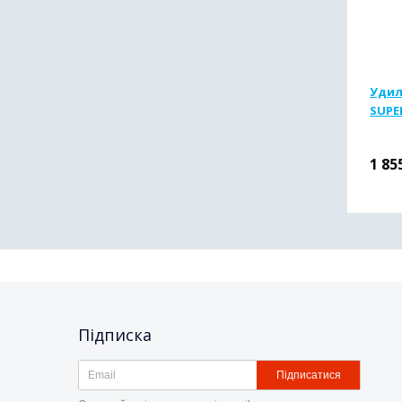
Удил
SUPE
1 85
Підписка
Підписатися