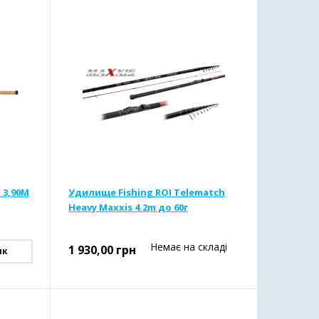
 3,90M
Удилище Fishing ROI Telematch
Heavy Maxxis 4.2m до 60г
Немає на складі
1 930,00
грн
ик