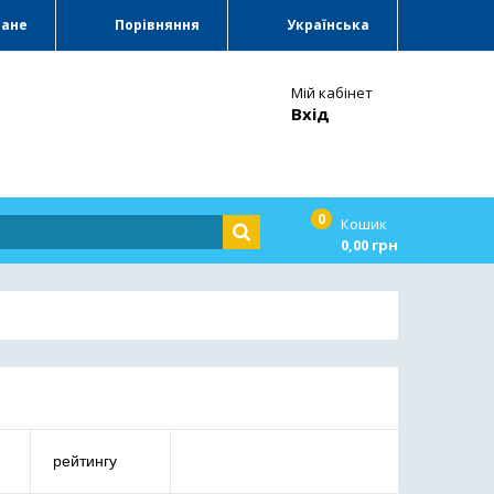
ране
Порівняння
Українська
Мій кабінет
Вхід
0
Кошик
0,00 грн
рейтингу