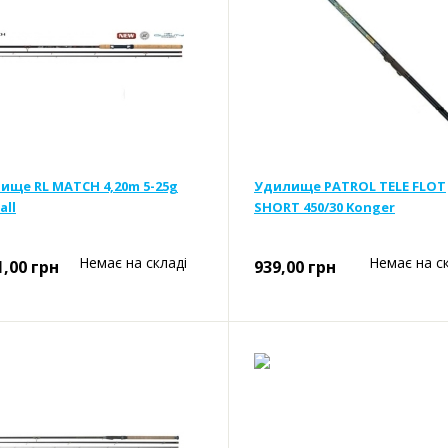
ище RL MATCH 4,20m 5-25g
Удилище PATROL TELE FLOT
all
SHORT 450/30 Konger
Немає на складі
Немає на с
1,00
грн
939,00
грн