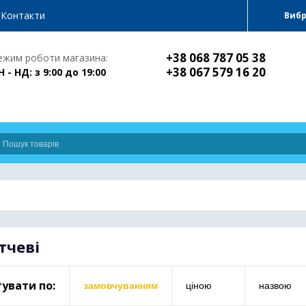
Контакти
Виб
+38 068 787 05 38
ежим роботи магазина:
+38 067 579 16 20
Н - НД: з 9:00 до 19:00
тчеві
увати по:
замовчуванням
ціною
назвою