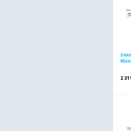
Удил
Mistr
2 31