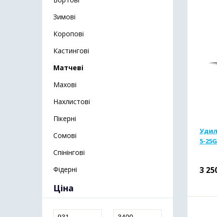
Зимові
Коропові
Кастингові
Матчеві
Махові
Нахлистові
Пікерні
Удил
Сомові
5-25G
Спінінгові
Фідерні
3 25
Ціна