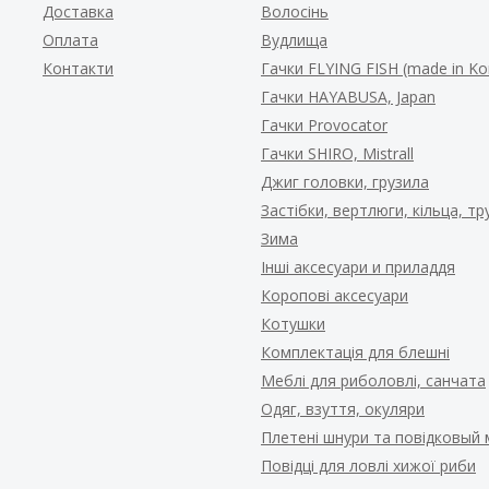
Доставка
Волосінь
Оплата
Вудлища
Контакти
Гачки FLYING FISH (made in Ko
Гачки HAYABUSA, Japan
Гачки Provocator
Гачки SHIRO, Mistrall
Джиг головки, грузила
Застібки, вертлюги, кільца, т
Зима
Інші аксесуари и приладдя
Коропові аксесуари
Котушки
Комплектація для блешні
Меблі для риболовлі, санчата
Одяг, взуття, окуляри
Плетені шнури та повідковый 
Повідці для ловлі хижої риби