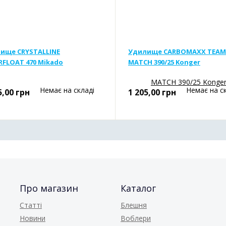
ище CRYSTALLINE
Удилище CARBOMAXX TEAM
RFLOAT 470 Mikado
MATCH 390/25 Konger
Немає на складі
Немає на с
5,00
грн
1 205,00
грн
Про магазин
Каталог
Статті
Блешня
Новини
Воблери