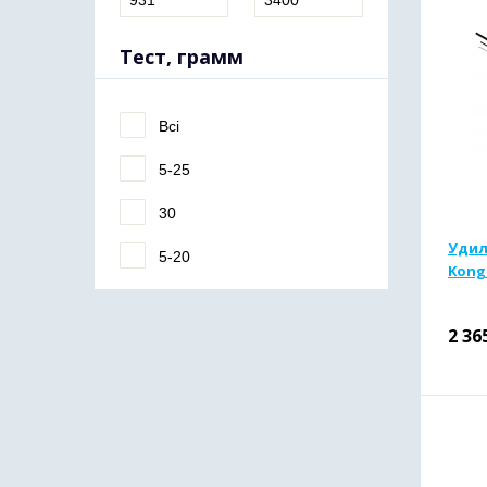
Тест, грамм
Всі
5-25
30
Удил
5-20
Kong
2 36