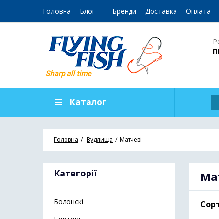
Головна
Блог
Бренди
Доставка
Оплата
Р
П
Каталог
Головна
Вудлища
Матчеві
Категорії
Ма
Болонскі
Сорт
Бортові