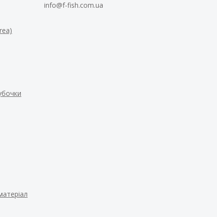
info@f-fish.com.ua
rea)
рубочки
матеріал