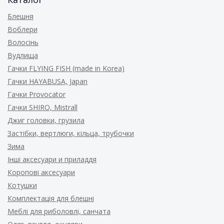
Блешня
Воблери
Волосінь
Вудлища
Гачки FLYING FISH (made in Korea)
Гачки HAYABUSA, Japan
Гачки Provocator
Гачки SHIRO, Mistrall
Джиг головки, грузила
Застібки, вертлюги, кільца, трубочки
Зима
Інші аксесуари и приладдя
Коропові аксесуари
Котушки
Комплектація для блешні
Меблі для риболовлі, санчата