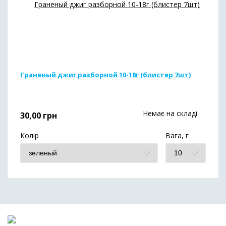
Граненый джиг разборной 10-18г (блистер 7шт)
Немає на складі
30,00
грн
Колір
Вага, г