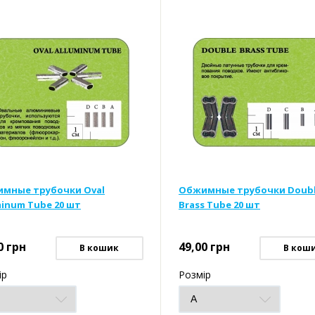
мные трубочки Oval
Обжимные трубочки Doub
minum Tube 20 шт
Brass Tube 20 шт
0
грн
49,00
грн
В кошик
В кош
ір
Розмір