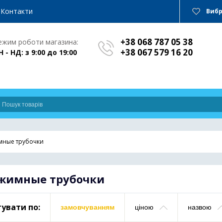
Контакти
Виб
+38 068 787 05 38
ежим роботи магазина:
+38 067 579 16 20
Н - НД: з 9:00 до 19:00
ные трубочки
жимные трубочки
увати по:
замовчуванням
ціною
назвою