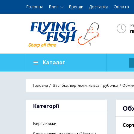
Головна
Блог
Бренди
Доставка
Оплата
Р
П
Каталог
Головна
Застібки, вертлюги, кільца, трубочки
Обжим
Категорії
Об
Вертлюжки
Сорт
Вертлюжки, застежки (Mistrall)