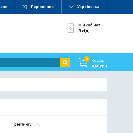
ране
Порівняння
Українська
Мій кабінет
Вхід
0
Кошик
0,00 грн
рейтингу