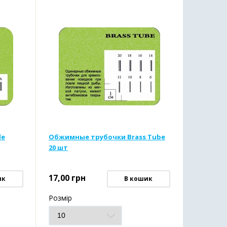
le
Обжимные трубочки Brass Tube
20 шт
17,00
грн
ик
В кошик
Розмір