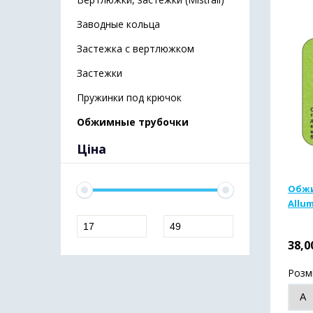
Заводные кольца
Застежка с вертлюжком
Застежки
Пружинки под крючок
Обжимные трубочки
Ціна
Обжи
Allu
38,0
Розм