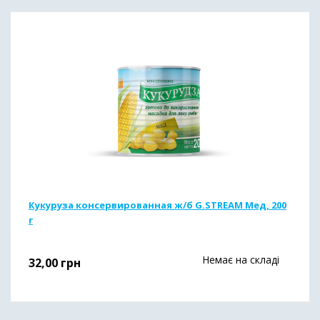
Кукуруза консервированная ж/б G.STREAM Мед, 200
г
Немає на складі
32,00
грн