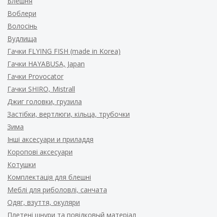
Блешня
Воблери
Волосінь
Вудлища
Гачки FLYING FISH (made in Korea)
Гачки HAYABUSA, Japan
Гачки Provocator
Гачки SHIRO, Mistrall
Джиг головки, грузила
Застібки, вертлюги, кільца, трубочки
Зима
Інші аксесуари и приладдя
Коропові аксесуари
Котушки
Комплектація для блешні
Меблі для риболовлі, санчата
Одяг, взуття, окуляри
Плетені шнури та повідковый матеріал