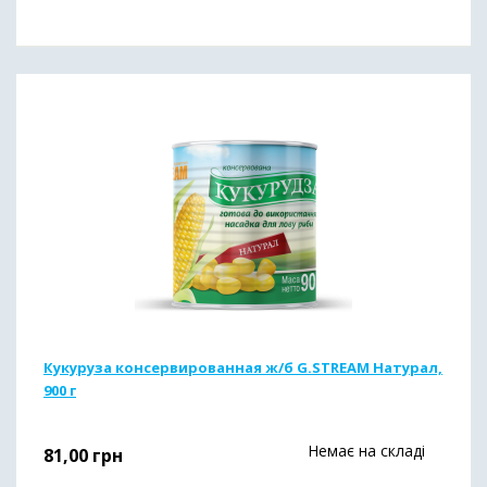
Кукуруза консервированная ж/б G.STREAM Натурал,
900 г
Немає на складі
81,00
грн