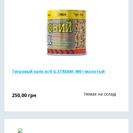
Тигровый орех ж/б G.STREAM, 900 г молотый
Немає на складі
250,00
грн